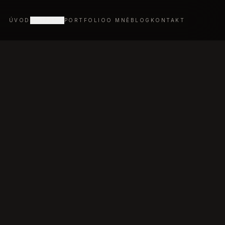
ÚVOD
SLUŽBY
PORTFOLIO
O MNĚ
BLOG
KONTAKT