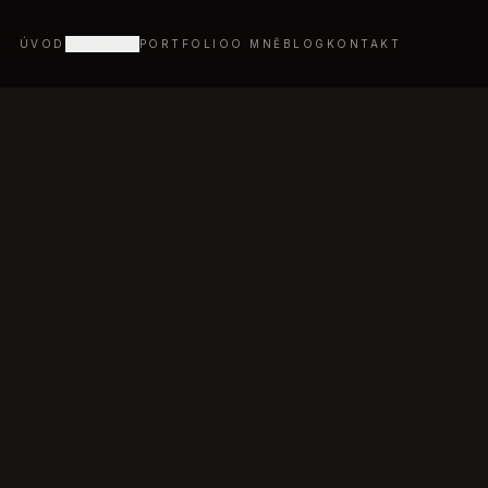
ÚVOD
SLUŽBY
PORTFOLIO
O MNĚ
BLOG
KONTAKT